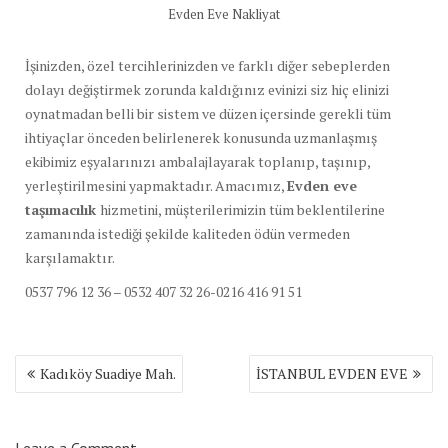
Evden Eve Nakliyat
İşinizden, özel tercihlerinizden ve farklı diğer sebeplerden
dolayı değiştirmek zorunda kaldığınız evinizi siz hiç elinizi
oynatmadan belli bir sistem ve düzen içersinde gerekli tüm
ihtiyaçlar önceden belirlenerek konusunda uzmanlaşmış
ekibimiz eşyalarınızı ambalajlayarak toplanıp, taşınıp,
yerleştirilmesini yapmaktadır. Amacımız,
Evden eve
taşımacılık
hizmetini, müşterilerimizin tüm beklentilerine
zamanında istediği şekilde kaliteden ödün vermeden
karşılamaktır.
0537 796 12 36 – 0532 407 32 26-0216 416 91 51
Yazı
Kadıköy Suadiye Mah.
İSTANBUL EVDEN EVE
dolaşımı