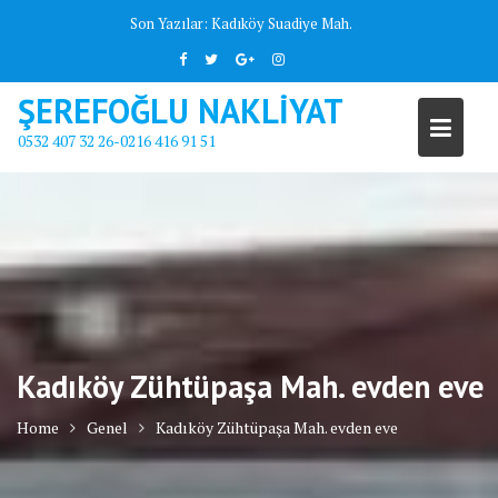
Skip
Son Yazılar:
Kadıköy Suadiye Mah.
to
content
ŞEREFOĞLU NAKLİYAT
0532 407 32 26-0216 416 91 51
Kadıköy Zühtüpaşa Mah. evden eve
Home
Genel
Kadıköy Zühtüpaşa Mah. evden eve