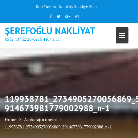
Skip
Son Yazılar:
Kadıköy Suadiye Mah.
to
content
ŞEREFOĞLU NAKLİYAT
0532 407 32 26-0216 416 91 51
119938781_2734905270056869_
914673981779002988_n-1
Home
Ambalajın önemi
119938781_2734905270056869_5914673981779002988_n-1