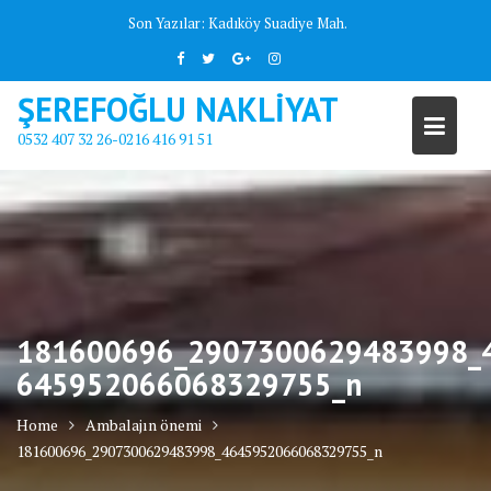
Skip
Son Yazılar:
Kadıköy Suadiye Mah.
to
content
ŞEREFOĞLU NAKLİYAT
0532 407 32 26-0216 416 91 51
181600696_2907300629483998_
645952066068329755_n
Home
Ambalajın önemi
181600696_2907300629483998_4645952066068329755_n