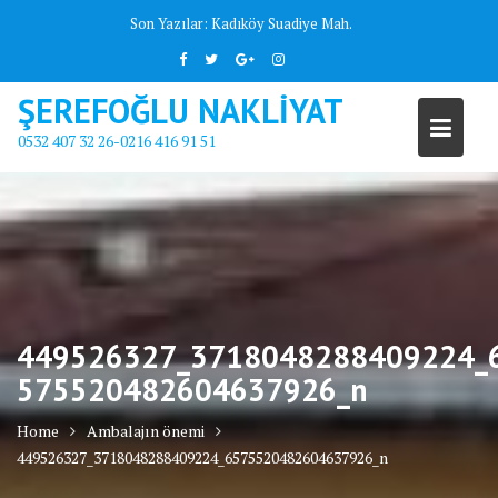
Skip
Son Yazılar:
Kadıköy Suadiye Mah.
to
content
ŞEREFOĞLU NAKLİYAT
0532 407 32 26-0216 416 91 51
449526327_3718048288409224_
575520482604637926_n
Home
Ambalajın önemi
449526327_3718048288409224_6575520482604637926_n