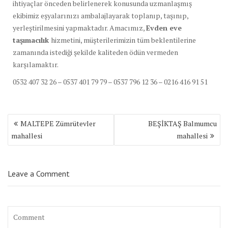
ihtiyaçlar önceden belirlenerek konusunda uzmanlaşmış
ekibimiz eşyalarınızı ambalajlayarak toplanıp, taşınıp,
yerleştirilmesini yapmaktadır. Amacımız,
Evden eve
taşımacılık
hizmetini, müşterilerimizin tüm beklentilerine
zamanında istediği şekilde kaliteden ödün vermeden
karşılamaktır.
0532 407 32 26 – 0537 401 79 79 – 0537 796 12 36 – 0216 416 91 51
Yazı
MALTEPE Zümrütevler
BEŞİKTAŞ Balmumcu
dolaşımı
mahallesi
mahallesi
Leave a Comment