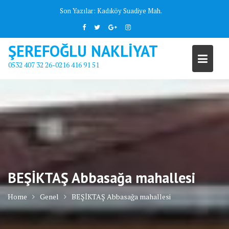
Skip
Son Yazılar:
Kadıköy Suadiye Mah.
to
content
ŞEREFOĞLU NAKLİYAT
0532 407 32 26-0216 416 91 51
BEŞİKTAŞ Abbasağa mahallesi
Home
Genel
BEŞİKTAŞ Abbasağa mahallesi