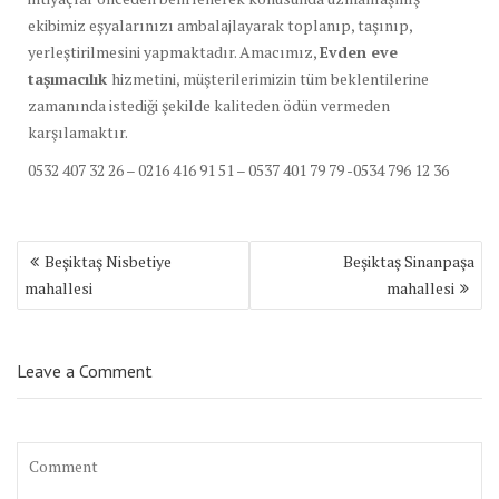
ekibimiz eşyalarınızı ambalajlayarak toplanıp, taşınıp,
yerleştirilmesini yapmaktadır. Amacımız,
Evden eve
taşımacılık
hizmetini, müşterilerimizin tüm beklentilerine
zamanında istediği şekilde kaliteden ödün vermeden
karşılamaktır.
0532 407 32 26 – 0216 416 91 51 – 0537 401 79 79 -0534 796 12 36
Yazı
Beşiktaş Nisbetiye
Beşiktaş Sinanpaşa
dolaşımı
mahallesi
mahallesi
Leave a Comment