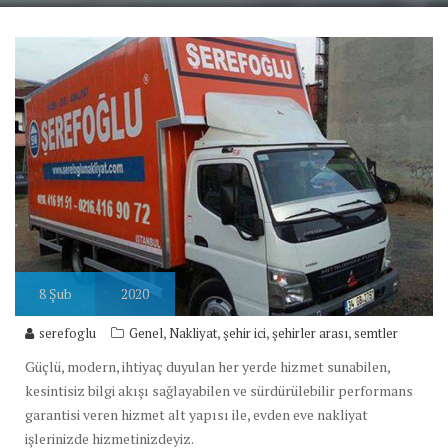
8
Şub
2020
,
,
,
,
serefoglu
Genel
Nakliyat
şehir ici
şehirler arası
semtler
Güçlü, modern, ihtiyaç duyulan her yerde hizmet sunabilen,
kesintisiz bilgi akışı sağlayabilen ve sürdürülebilir performans
garantisi veren hizmet alt yapısı ile, evden eve nakliyat
işlerinizde hizmetinizdeyiz.