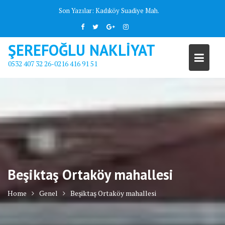
Skip
Son Yazılar:
Kadıköy Suadiye Mah.
to
content
ŞEREFOĞLU NAKLİYAT
0532 407 32 26-0216 416 91 51
Beşiktaş Ortaköy mahallesi
Home
Genel
Beşiktaş Ortaköy mahallesi