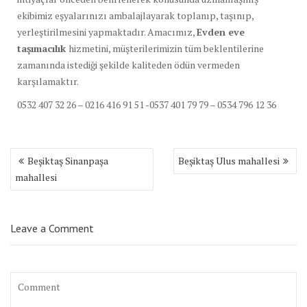
ekibimiz eşyalarınızı ambalajlayarak toplanıp, taşınıp,
yerleştirilmesini yapmaktadır. Amacımız,
Evden eve
taşımacılık
hizmetini, müşterilerimizin tüm beklentilerine
zamanında istediği şekilde kaliteden ödün vermeden
karşılamaktır.
0532 407 32 26 – 0216 416 91 51 -0537 401 79 79 – 0534 796 12 36
Yazı
Beşiktaş Sinanpaşa
Beşiktaş Ulus mahallesi
dolaşımı
mahallesi
Leave a Comment