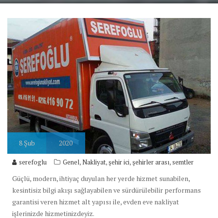
8
Şub
2020
,
,
,
,
serefoglu
Genel
Nakliyat
şehir ici
şehirler arası
semtler
Güçlü, modern, ihtiyaç duyulan her yerde hizmet sunabilen,
kesintisiz bilgi akışı sağlayabilen ve sürdürülebilir performans
garantisi veren hizmet alt yapısı ile, evden eve nakliyat
işlerinizde hizmetinizdeyiz.