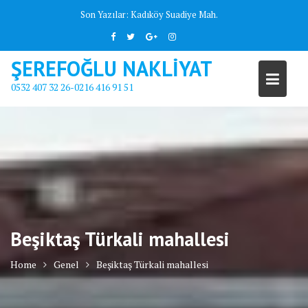
Skip
Son Yazılar:
Kadıköy Suadiye Mah.
to
content
ŞEREFOĞLU NAKLİYAT
0532 407 32 26-0216 416 91 51
Beşiktaş Türkali mahallesi
Home
Genel
Beşiktaş Türkali mahallesi