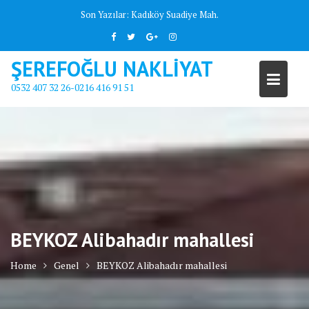
Skip
Son Yazılar:
Kadıköy Suadiye Mah.
to
content
ŞEREFOĞLU NAKLİYAT
0532 407 32 26-0216 416 91 51
BEYKOZ Alibahadır mahallesi
Home
Genel
BEYKOZ Alibahadır mahallesi