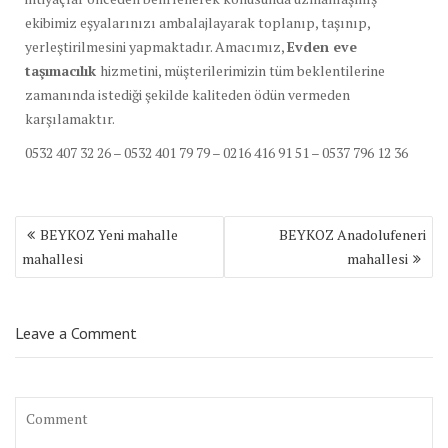
ekibimiz eşyalarınızı ambalajlayarak toplanıp, taşınıp,
yerleştirilmesini yapmaktadır. Amacımız,
Evden eve
taşımacılık
hizmetini, müşterilerimizin tüm beklentilerine
zamanında istediği şekilde kaliteden ödün vermeden
karşılamaktır.
0532 407 32 26 – 0532 401 79 79 – 0216 416 91 51 – 0537 796 12 36
Yazı
BEYKOZ Yeni mahalle
BEYKOZ Anadolufeneri
dolaşımı
mahallesi
mahallesi
Leave a Comment