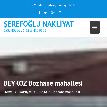
Skip
Son Yazılar:
Kadıköy Suadiye Mah.
to
content
ŞEREFOĞLU NAKLİYAT
0532 407 32 26-0216 416 91 51
BEYKOZ Bozhane mahallesi
Home
Nakliyat
BEYKOZ Bozhane mahallesi