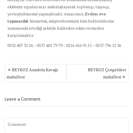
ekibimiz eşyalarınızı ambalajlayarak toplanıp, taşınıp,
yerleştirilmesini yapmaktadır. Amacımız,
Evden eve
taşımacılık
hizmetini, müşterilerimizin tüm beklentilerine
zamanında istediği şekilde kaliteden ödün vermeden
karşılamaktır.
0532 407 32 26 – 0537 401 79 79 – 0216 416 91 51 – 0537 796 12 36
Yazı
BEYKOZ Anadolu Kavağı
BEYKOZ Çengeldere
dolaşımı
mahallesi
mahallesi
Leave a Comment