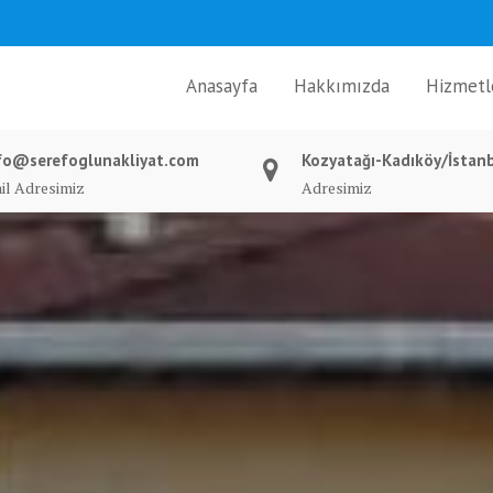
Anasayfa
Hakkımızda
Hizmetl
fo@serefoglunakliyat.com
Kozyatağı-Kadıköy/İstan
il Adresimiz
Adresimiz