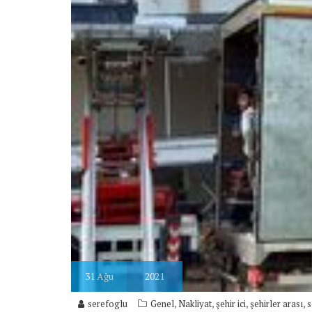
31
Ağu
2021
,
,
,
,
serefoglu
Genel
Nakliyat
şehir ici
şehirler arası
s