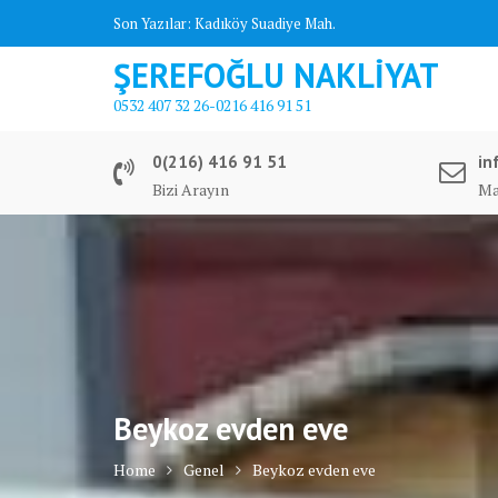
Skip
Son Yazılar:
Kadıköy Suadiye Mah.
to
ŞEREFOĞLU NAKLİYAT
content
0532 407 32 26-0216 416 91 51
0(216) 416 91 51
in
Bizi Arayın
Ma
Beykoz evden eve
Home
Genel
Beykoz evden eve