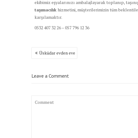
ekibimiz eşyalarınızı ambalajlayarak toplanıp, taşın
taşımacılık
hizmetini, müşterilerimizin tüm beklentil
karşılamaktır.
0532 407 32 26 – 057 796 12 36
Yazı
Üsküdar evden eve
dolaşımı
Leave a Comment