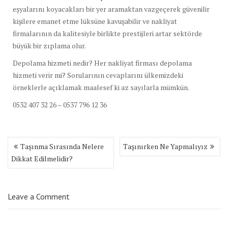
eşyalarını koyacakları bir yer aramaktan vazgeçerek güvenilir
kişilere emanet etme lüksüne kavuşabilir ve nakliyat
firmalarının da kalitesiyle birlikte prestijleri artar sektörde
büyük bir zıplama olur.
Depolama hizmeti nedir? Her nakliyat firması depolama
hizmeti verir mi? Sorularının cevaplarını ülkemizdeki
örneklerle açıklamak maalesef ki az sayılarla mümkün.
0532 407 32 26 – 0537 796 12 36
Yazı
Taşınma Sırasında Nelere
Taşınırken Ne Yapmalıyız
dolaşımı
Dikkat Edilmelidir?
Leave a Comment