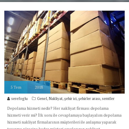
5
Tem
2018
,
,
,
,
serefoglu
Genel
Nakliyat
şehir ici
şehirler arası
semtler
Depolama hizmeti nedir? Her nakliyat firması depolama
hizmeti verir mi? İlk soru ile cevaplamaya başlayalım depolama
hizmeti nakliyat firmalarının müşterileri ile anlaşma yaparak
taşınma süresine kadar müşteri eşyalarının nakliyat