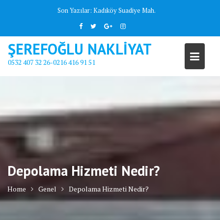
Skip
Son Yazılar:
Kadıköy Suadiye Mah.
to
content
ŞEREFOĞLU NAKLİYAT
0532 407 32 26-0216 416 91 51
Depolama Hizmeti Nedir?
Home
Genel
Depolama Hizmeti Nedir?