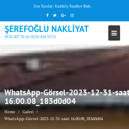
Skip
Son Yazılar:
Kadıköy Suadiye Mah.
to
content
ŞEREFOĞLU NAKLİYAT
0532 407 32 26-0216 416 91 51
WhatsApp-Görsel-2023-12-31-saa
16.00.08_183d0d04
Home
Galeri
WhatsApp-Görsel-2023-12-31-saat-16.00.08_183d0d04