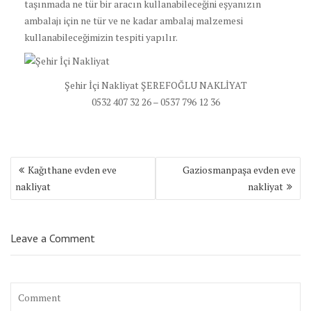
taşınmada ne tür bir aracın kullanabileceğini eşyanızın
ambalajı için ne tür ve ne kadar ambalaj malzemesi
kullanabileceğimizin tespiti yapılır.
Şehir İçi Nakliyat ŞEREFOĞLU NAKLİYAT
0532 407 32 26 – 0537 796 12 36
Yazı
Kağıthane evden eve
Gaziosmanpaşa evden eve
dolaşımı
nakliyat
nakliyat
Leave a Comment