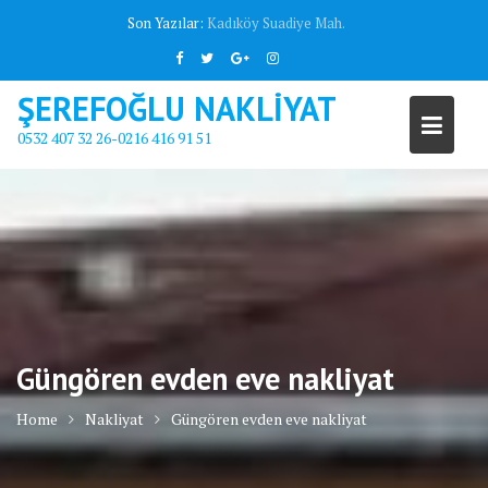
Skip
Son Yazılar:
Kadıköy Sahrayıcedit Mah. evden eve
to
content
ŞEREFOĞLU NAKLİYAT
0532 407 32 26-0216 416 91 51
Güngören evden eve nakliyat
Home
Nakliyat
Güngören evden eve nakliyat