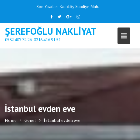
Skip
Son Yazılar:
Kadıköy Suadiye Mah.
to
content
ŞEREFOĞLU NAKLİYAT
0532 407 32 26-0216 416 91 51
İstanbul evden eve
Home
Genel
İstanbul evden eve