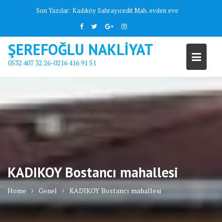
Skip
Son Yazılar:
Kadıköy Sahrayıcedit Mah. evden eve
to
content
ŞEREFOĞLU NAKLİYAT
0532 407 32 26-0216 416 91 51
KADIKOY Bostancı mahallesi
Home
Genel
KADIKOY Bostancı mahallesi