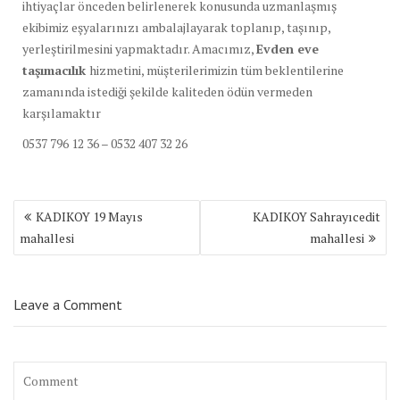
ihtiyaçlar önceden belirlenerek konusunda uzmanlaşmış
ekibimiz eşyalarınızı ambalajlayarak toplanıp, taşınıp,
yerleştirilmesini yapmaktadır. Amacımız,
Evden eve
taşımacılık
hizmetini, müşterilerimizin tüm beklentilerine
zamanında istediği şekilde kaliteden ödün vermeden
karşılamaktır
0537 796 12 36 – 0532 407 32 26
Yazı
KADIKOY 19 Mayıs
KADIKOY Sahrayıcedit
dolaşımı
mahallesi
mahallesi
Leave a Comment