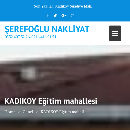
Skip
Son Yazılar:
Kadıköy Suadiye Mah.
to
content
ŞEREFOĞLU NAKLİYAT
0532 407 32 26-0216 416 91 51
KADIKOY Eğitim mahallesi
Home
Genel
KADIKOY Eğitim mahallesi