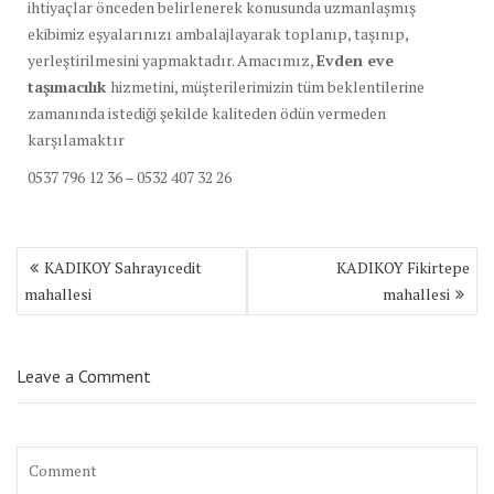
ihtiyaçlar önceden belirlenerek konusunda uzmanlaşmış
ekibimiz eşyalarınızı ambalajlayarak toplanıp, taşınıp,
yerleştirilmesini yapmaktadır. Amacımız,
Evden eve
taşımacılık
hizmetini, müşterilerimizin tüm beklentilerine
zamanında istediği şekilde kaliteden ödün vermeden
karşılamaktır
0537 796 12 36 – 0532 407 32 26
Yazı
KADIKOY Sahrayıcedit
KADIKOY Fikirtepe
dolaşımı
mahallesi
mahallesi
Leave a Comment