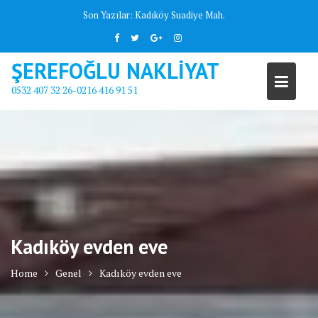
Skip
Son Yazılar:
Kadıköy Suadiye Mah.
to
content
ŞEREFOĞLU NAKLİYAT
0532 407 32 26-0216 416 91 51
Kadıköy evden eve
Home
Genel
Kadıköy evden eve