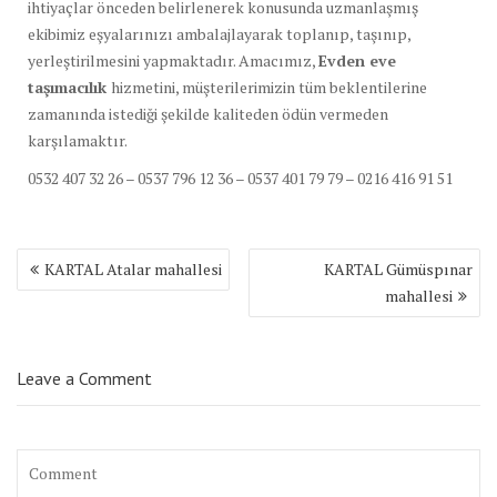
ihtiyaçlar önceden belirlenerek konusunda uzmanlaşmış
ekibimiz eşyalarınızı ambalajlayarak toplanıp, taşınıp,
yerleştirilmesini yapmaktadır. Amacımız,
Evden eve
taşımacılık
hizmetini, müşterilerimizin tüm beklentilerine
zamanında istediği şekilde kaliteden ödün vermeden
karşılamaktır.
0532 407 32 26 – 0537 796 12 36 – 0537 401 79 79 – 0216 416 91 51
Yazı
KARTAL Atalar mahallesi
KARTAL Gümüspınar
dolaşımı
mahallesi
Leave a Comment