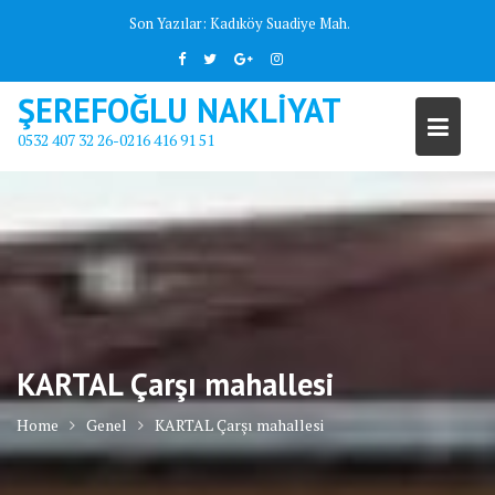
Skip
Son Yazılar:
Kadıköy Suadiye Mah.
to
content
ŞEREFOĞLU NAKLİYAT
0532 407 32 26-0216 416 91 51
KARTAL Çarşı mahallesi
Home
Genel
KARTAL Çarşı mahallesi