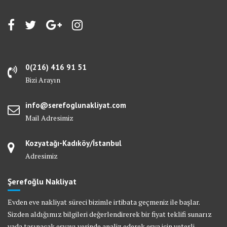
0(216) 416 91 51
Bizi Arayın
info@serefoglunakliyat.com
Mail Adresimiz
Kozyatağı-Kadıköy/İstanbul
Adresimiz
Şerefoğlu Nakliyat
Evden eve nakliyat süreci bizimle irtibata geçmeniz ile başlar.
Sizden aldığımız bilgileri değerlendirerek bir fiyat teklifi sunarız
yada taşınacak eşyayı yerinde analiz ederek eşya için yeterli