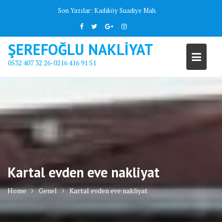
Skip
Son Yazılar:
Kadıköy Suadiye Mah.
to
content
ŞEREFOĞLU NAKLİYAT
0532 407 32 26-0216 416 91 51
Kartal evden eve nakliyat
Home
Genel
Kartal evden eve nakliyat