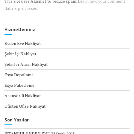
This site uses Akismet to reduce spam.
Learn how your comment
data is processed
.
Hizmetlerimiz
Evden Eve Nakliyat
Şehir İçi Nakliyat
Şehirler Arası Nakliyat
Eşya Depolama
Eşya Paketleme
Asansörlü Nakliyat
Ofisten Ofise Nakliyat
Son Yazılar
İSTANBUL EVDEN EVE
24 Ocak 2025