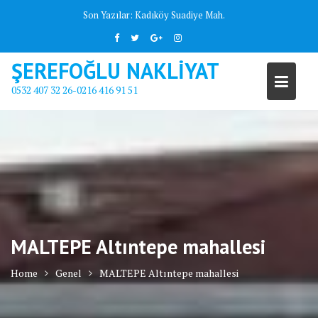
Skip
Son Yazılar:
Kadıköy Suadiye Mah.
to
content
ŞEREFOĞLU NAKLİYAT
0532 407 32 26-0216 416 91 51
MALTEPE Altıntepe mahallesi
Home
Genel
MALTEPE Altıntepe mahallesi