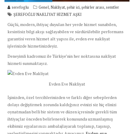
,
,
,
,
serefoglu
Genel
Nakliyat
şehir ici
şehirler arası
semtler
ŞEREFOĞLU NAKLİYAT HİZMET AŞKI
Güçlü, modern, ihtiyaç duyulan her yerde hizmet sunabilen,
kesintisiz bilgi akışı sağlayabilen ve sürdürülebilir performans
garantisi veren hizmet alt yapısı ile, evden eve nakliyat
işlerinizde hizmetinizdeyiz.
Deneyimli kadromuz ile Türkiye’nin her noktasına nakliyat
hizmeti sunmaktayız.
Evden Eve Nakliyat
İşinizden, özel tercihlerinizden ve farklı diğer sebeplerden
dolayı değiştirmek zorunda kaldığınız evinizi siz hiç elinizi
oynatmadan belli bir sistem ve düzen içresinde gerekli tüm
ihtiyaçlar önceden belirlenerek konusunda uzmanlaşmış
ekibimiz eşyalarınızı ambalajlayarak toplanıp, taşınıp,
yerleştirilmesini yapmaktadır. Amacımız,
Evden eve