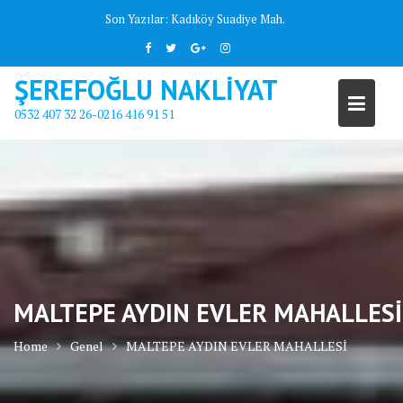
Skip
Son Yazılar:
Kadıköy Suadiye Mah.
to
content
ŞEREFOĞLU NAKLİYAT
0532 407 32 26-0216 416 91 51
MALTEPE AYDIN EVLER MAHALLESİ
Home
Genel
MALTEPE AYDIN EVLER MAHALLESİ