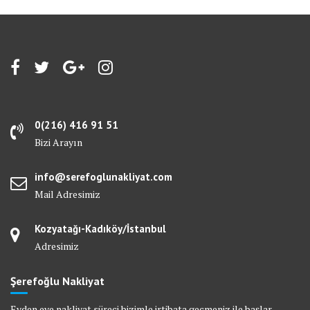
0(216) 416 91 51
Bizi Arayın
info@serefoglunakliyat.com
Mail Adresimiz
Kozyatağı-Kadıköy/İstanbul
Adresimiz
Şerefoğlu Nakliyat
Evden eve nakliyat süreci bizimle irtibata geçmeniz ile başlar.