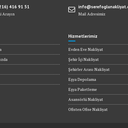
216) 416 91 51
info@serefoglunakliyat
zi Arayın
Mail Adresimiz
Hizmetlerimiz
a
Evden Eve Nakliyat
ızda
Şehir İçi Nakliyat
Şehirler Arası Nakliyat
Eşya Depolama
Eşya Paketleme
Asansörlü Nakliyat
Ofisten Ofise Nakliyat