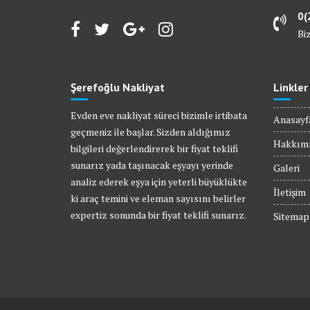
0(
Bi
Şerefoğlu Nakliyat
Linkler
Evden eve nakliyat süreci bizimle irtibata
Anasayf
geçmeniz ile başlar. Sizden aldığımız
Hakkım
bilgileri değerlendirerek bir fiyat teklifi
sunarız yada taşınacak eşyayı yerinde
Galeri
analiz ederek eşya için yeterli büyüklükte
İletişim
ki araç temini ve eleman sayısını belirler
expertiz sonunda bir fiyat teklifi sunarız.
Sitemap