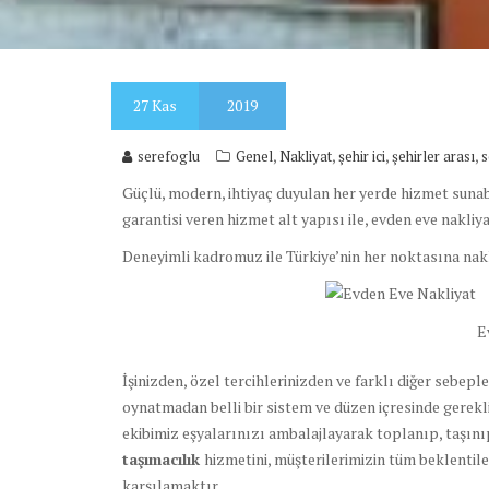
27
Kas
2019
,
,
,
,
serefoglu
Genel
Nakliyat
şehir ici
şehirler arası
s
Güçlü, modern, ihtiyaç duyulan her yerde hizmet sunabi
garantisi veren hizmet alt yapısı ile, evden eve nakliya
Deneyimli kadromuz ile Türkiye’nin her noktasına nak
E
İşinizden, özel tercihlerinizden ve farklı diğer sebeple
oynatmadan belli bir sistem ve düzen içresinde gerek
ekibimiz eşyalarınızı ambalajlayarak toplanıp, taşın
taşımacılık
hizmetini, müşterilerimizin tüm beklentil
karşılamaktır