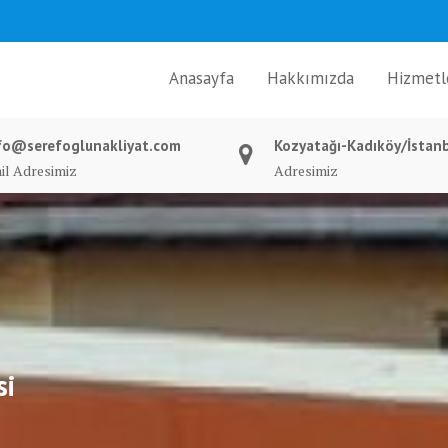
Anasayfa
Hakkımızda
Hizmetl
fo@serefoglunakliyat.com
Kozyatağı-Kadıköy/İstan
il Adresimiz
Adresimiz
si