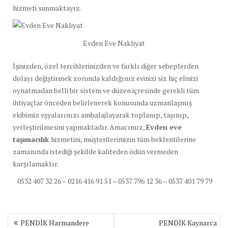
hizmeti sunmaktayız.
Evden Eve Nakliyat
İşinizden, özel tercihlerinizden ve farklı diğer sebeplerden
dolayı değiştirmek zorunda kaldığınız evinizi siz hiç elinizi
oynatmadan belli bir sistem ve düzen içresinde gerekli tüm
ihtiyaçlar önceden belirlenerek konusunda uzmanlaşmış
ekibimiz eşyalarınızı ambalajlayarak toplanıp, taşınıp,
yerleştirilmesini yapmaktadır. Amacımız,
Evden eve
taşımacılık
hizmetini, müşterilerimizin tüm beklentilerine
zamanında istediği şekilde kaliteden ödün vermeden
karşılamaktır.
0532 407 32 26 – 0216 416 91 51 – 0537 796 12 36 – 0537 401 79 79
Yazı
PENDİK Harmandere
PENDİK Kaynarca