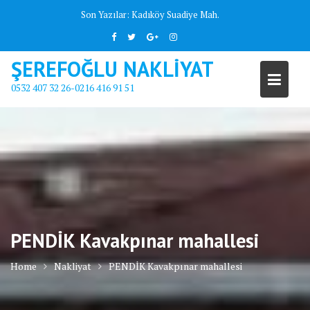
Skip
Son Yazılar:
Kadıköy Suadiye Mah.
to
content
ŞEREFOĞLU NAKLİYAT
0532 407 32 26-0216 416 91 51
PENDİK Kavakpınar mahallesi
Home
Nakliyat
PENDİK Kavakpınar mahallesi