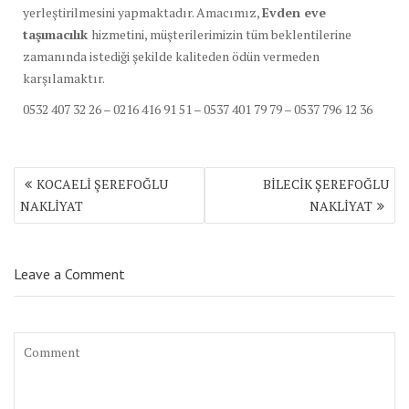
yerleştirilmesini yapmaktadır. Amacımız,
Evden eve
taşımacılık
hizmetini, müşterilerimizin tüm beklentilerine
zamanında istediği şekilde kaliteden ödün vermeden
karşılamaktır.
0532 407 32 26 – 0216 416 91 51 – 0537 401 79 79 – 0537 796 12 36
Yazı
KOCAELİ ŞEREFOĞLU
BİLECİK ŞEREFOĞLU
dolaşımı
NAKLİYAT
NAKLİYAT
Leave a Comment