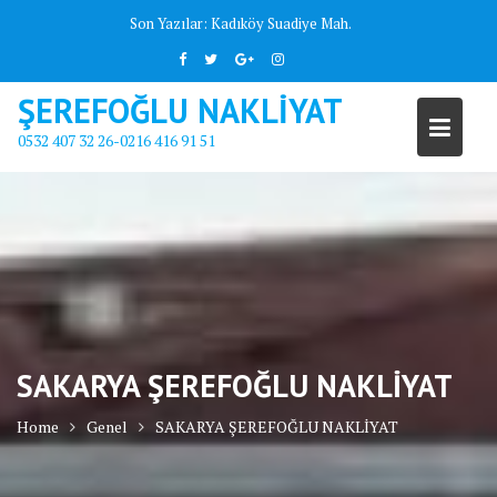
Skip
Son Yazılar:
Kadıköy Suadiye Mah.
to
content
ŞEREFOĞLU NAKLİYAT
0532 407 32 26-0216 416 91 51
SAKARYA ŞEREFOĞLU NAKLİYAT
Home
Genel
SAKARYA ŞEREFOĞLU NAKLİYAT