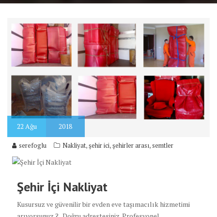
22
Ağu
2018
,
,
,
serefoglu
Nakliyat
şehir ici
şehirler arası
semtler
Şehir İçi Nakliyat
Kusursuz ve güvenilir bir evden eve taşımacılık hizmetimi
arıyorsunuz ?.. Doğru adrestesiniz. Profesyonel