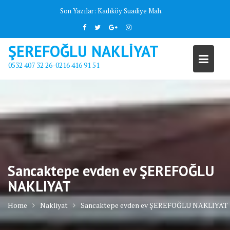
Skip
Son Yazılar:
Kadıköy Suadiye Mah.
to
content
ŞEREFOĞLU NAKLİYAT
0532 407 32 26-0216 416 91 51
Sancaktepe evden ev ŞEREFOĞLU
NAKLIYAT
Home
Nakliyat
Sancaktepe evden ev ŞEREFOĞLU NAKLIYAT