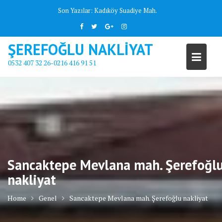
Skip
Son Yazılar:
Kadıköy Suadiye Mah.
to
content
ŞEREFOĞLU NAKLİYAT
0532 407 32 26-0216 416 91 51
Sancaktepe Mevlana mah. Şerefoğl
nakliyat
Home
Genel
Sancaktepe Mevlana mah. Şerefoğlu nakliyat