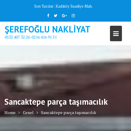
Skip
Son Yazılar:
Kadıköy Suadiye Mah.
to
content
ŞEREFOĞLU NAKLİYAT
0532 407 32 26-0216 416 91 51
Sancaktepe parça taşımacılık
Home
Genel
Sancaktepe parça taşımacılık