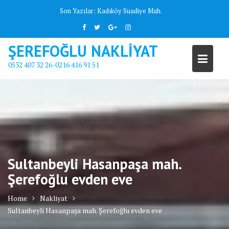
Skip
Son Yazılar:
Kadıköy Suadiye Mah.
to
content
ŞEREFOĞLU NAKLİYAT
0532 407 32 26-0216 416 91 51
Sultanbeyli Hasanpaşa mah.
Şerefoğlu evden eve
Home
Nakliyat
Sultanbeyli Hasanpaşa mah. Şerefoğlu evden eve