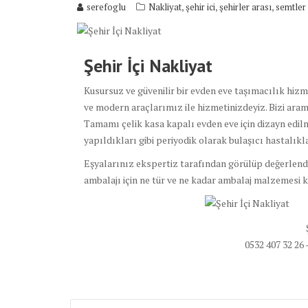
,
,
,
serefoglu
Nakliyat
şehir ici
şehirler arası
semtler
Şehir İçi Nakliyat
Kusursuz ve güvenilir bir evden eve taşımacılık hiz
ve modern araçlarımız ile hizmetinizdeyiz. Bizi aram
Tamamı çelik kasa kapalı evden eve için dizayn edil
yapıldıkları gibi periyodik olarak bulaşıcı hastalıkl
Eşyalarınız ekspertiz tarafından görülüp değerlendir
ambalajı için ne tür ve ne kadar ambalaj malzemesi ku
0532 407 32 26 
Yazı