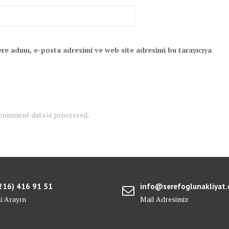
re adımı, e-posta adresimi ve web site adresimi bu tarayıcıya
 comment data is processed
.
216) 416 91 51
info@serefoglunakliyat
zi Arayın
Mail Adresimiz