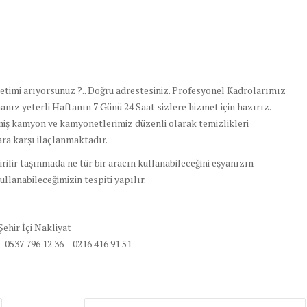
metimi arıyorsunuz ?.. Doğru adrestesiniz. Profesyonel Kadrolarımız
anız yeterli Haftanın 7 Günü 24 Saat sizlere hizmet için hazırız.
miş kamyon ve kamyonetlerimiz düzenli olarak temizlikleri
ara karşı ilaçlanmaktadır.
ilir taşınmada ne tür bir aracın kullanabileceğini eşyanızın
llanabileceğimizin tespiti yapılır.
Şehir İçi Nakliyat
– 0537 796 12 36 – 0216 416 91 51