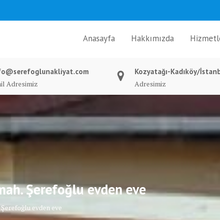
Anasayfa
Hakkımızda
Hizmetl
fo@serefoglunakliyat.com
Kozyatağı-Kadıköy/İstan
il Adresimiz
Adresimiz
mah. Şerefoğlu evden eve
 Şerefoğlu evden eve