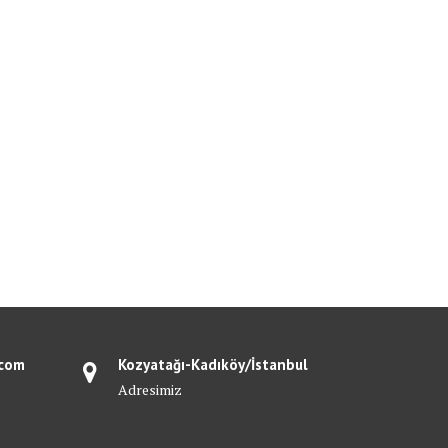
.com
Kozyatağı-Kadıköy/İstanbul
Adresimiz