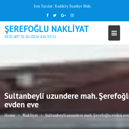
Skip
Son Yazılar:
Kadıköy Suadiye Mah.
to
content
ŞEREFOĞLU NAKLİYAT
0532 407 32 26-0216 416 91 51
Sultanbeyli uzundere mah. Şerefoğ
evden eve
Home
Nakliyat
Sultanbeyli uzundere mah. Şerefoğlu evden eve