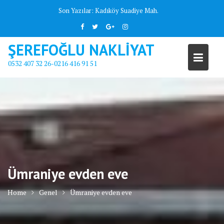
Skip
Son Yazılar:
Kadıköy Suadiye Mah.
to
content
ŞEREFOĞLU NAKLİYAT
0532 407 32 26-0216 416 91 51
Ümraniye evden eve
Home
Genel
Ümraniye evden eve