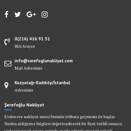
0(216) 416 91 51
Bizi Arayın
info@serefoglunakliyat.com
Mail Adresimiz
Kozyatağı-Kadıköy/İstanbul
Adresimiz
Şerefoğlu Nakliyat
Evden eve nakliyat süreci bizimle irtibata geçmeniz ile başlar.
Sizden aldığımız bilgileri değerlendirerek bir fiyat teklifi sunarız
yada taşınacak eşyayı yerinde analiz ederek eşya için yeterli