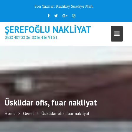
Skip
Son Yazılar:
Kadıköy Suadiye Mah.
to
content
ŞEREFOĞLU NAKLİYAT
0532 407 32 26-0216 416 91 51
Üsküdar ofis, fuar nakliyat
Home
Genel
Üsküdar ofis, fuar nakliyat