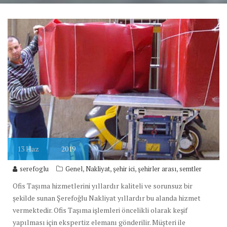
13
Haz
2019
,
,
,
,
serefoglu
Genel
Nakliyat
şehir ici
şehirler arası
semtler
Ofis Taşıma hizmetlerini yıllardır kaliteli ve sorunsuz bir
şekilde sunan Şerefoğlu Nakliyat yıllardır bu alanda hizmet
vermektedir. Ofis Taşıma işlemleri öncelikli olarak keşif
yapılması için ekspertiz elemanı gönderilir. Müşteri ile