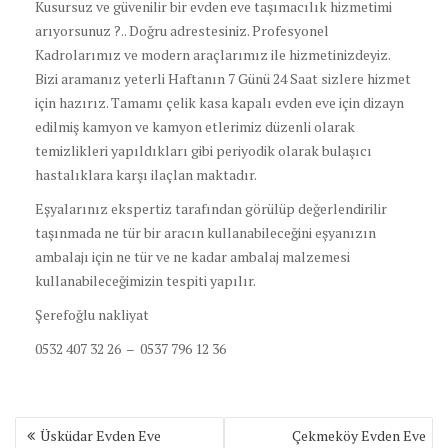
Kusursuz ve güvenilir bir evden eve taşımacılık hizmetimi
arıyorsunuz ?.. Doğru adrestesiniz. Profesyonel
Kadrolarımız ve modern araçlarımız ile hizmetinizdeyiz.
Bizi aramanız yeterli Haftanın 7 Günü 24 Saat sizlere hizmet
için hazırız. Tamamı çelik kasa kapalı evden eve için dizayn
edilmiş kamyon ve kamyon etlerimiz düzenli olarak
temizlikleri yapıldıkları gibi periyodik olarak bulaşıcı
hastalıklara karşı ilaçlan maktadır.
Eşyalarınız ekspertiz tarafından görülüp değerlendirilir
taşınmada ne tür bir aracın kullanabileceğini eşyanızın
ambalajı için ne tür ve ne kadar ambalaj malzemesi
kullanabileceğimizin tespiti yapılır.
Şerefoğlu nakliyat
0532 407 32 26 – 0537 796 12 36
Yazı
Üsküdar Evden Eve
Çekmeköy Evden Eve