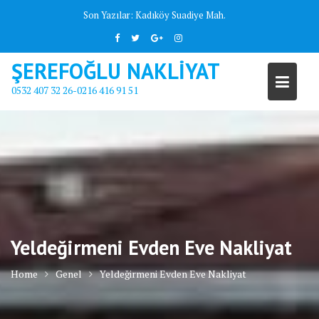
Skip
Son Yazılar:
Kadıköy Suadiye Mah.
to
content
ŞEREFOĞLU NAKLİYAT
0532 407 32 26-0216 416 91 51
Yeldeğirmeni Evden Eve Nakliyat
Home
Genel
Yeldeğirmeni Evden Eve Nakliyat