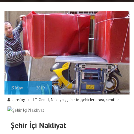
15
May
2019
,
,
,
,
serefoglu
Genel
Nakliyat
şehir ici
şehirler arası
semtler
Şehir İçi Nakliyat