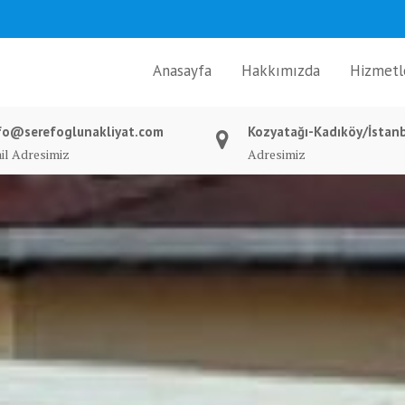
Anasayfa
Hakkımızda
Hizmetl
fo@serefoglunakliyat.com
Kozyatağı-Kadıköy/İstan
il Adresimiz
Adresimiz