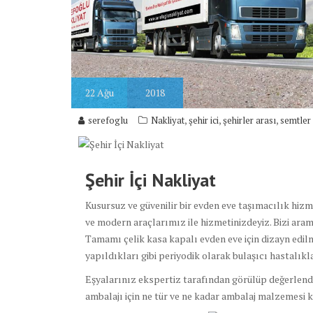
22
Ağu
2018
,
,
,
serefoglu
Nakliyat
şehir ici
şehirler arası
semtler
Şehir İçi Nakliyat
Kusursuz ve güvenilir bir evden eve taşımacılık hiz
ve modern araçlarımız ile hizmetinizdeyiz. Bizi aram
Tamamı çelik kasa kapalı evden eve için dizayn edil
yapıldıkları gibi periyodik olarak bulaşıcı hastalıkl
Eşyalarınız ekspertiz tarafından görülüp değerlendir
ambalajı için ne tür ve ne kadar ambalaj malzemesi ku